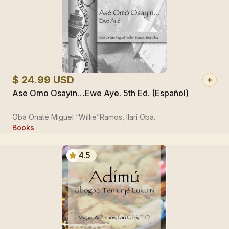
$ 24.99 USD
Ase Omo Osayin…Ewe Aye. 5th Ed. (Español)
Obá Oriaté Miguel “Willie”Ramos, Ilarí Obá.
Books
4.5