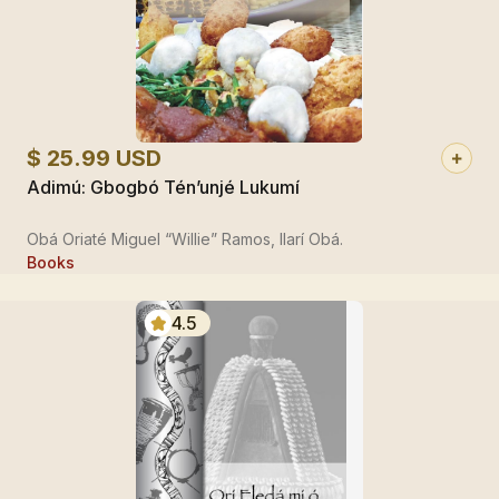
$ 25.99 USD
Adimú: Gbogbó Tén’unjé Lukumí
Obá Oriaté Miguel “Willie” Ramos, Ilarí Obá.
Books
4.5