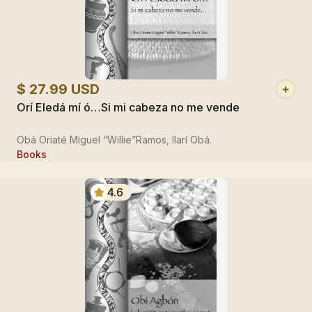
$ 27.99 USD
Orí Eledá mí ó…Si mi cabeza no me vende
Obá Oriaté Miguel “Willie”Ramos, Ilarí Obá.
Books
4.6