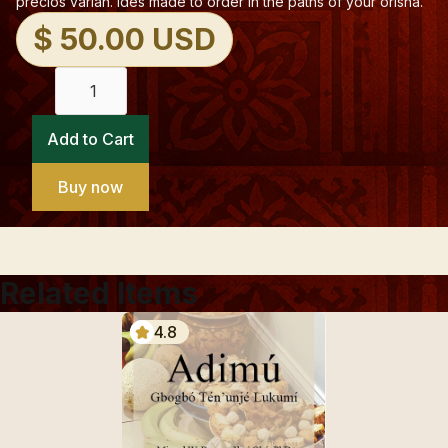
precios varían. Idés made to order in the paths of your orisha.
$ 50.00 USD
Buy now
Related Items
4.8