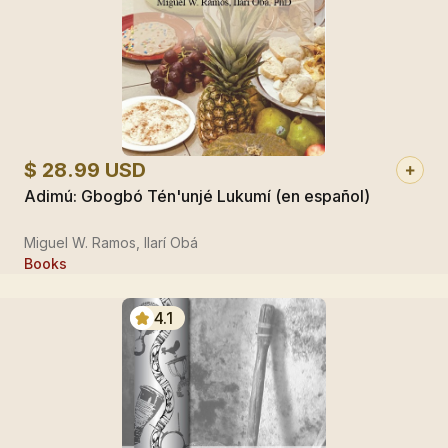
$ 28.99 USD
Adimú: Gbogbó Tén'unjé Lukumí (en español)
Miguel W. Ramos, Ilarí Obá
Books
4.1