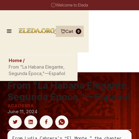
Welcome to Eleda
Cart
0
Home /
From "La Habana Elegante,
Segunda Época,"—Español
From "La Habana Elegante,
Segunda Época,"—Español
ACADEMIA
June 11, 2024
From Lydia Cabrera’s “El Monte,” the chapter